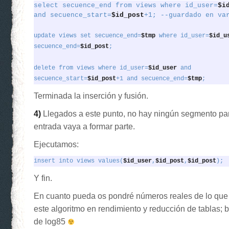
select secuence_end from views where id_user=
and secuence_start=
$id_post
+1; --guardado en va
update views set secuence_end=
$tmp
 where id_user=
$id_u
secuence_end=
$id_post
;
delete from views where id_user=
$id_user
 and

secuence_start=
$id_post
+1 and secuence_end=
$tmp
;
Terminada la inserción y fusión.
4)
Llegados a este punto, no hay ningún segmento par
entrada vaya a formar parte.
Ejecutamos:
insert into views values(
$id_user
,
$id_post
,
$id_post
);
Y fin.
En cuanto pueda os pondré números reales de lo qu
este algoritmo en rendimiento y reducción de tablas;
de log85