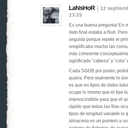
LaNsHoR
|
12 septiemb
23:25
Es una buena pregunta! En mi
dato final estaba a Null. Per
seguida porque repetir el princ
simplificaba mucho las cons
más coherente conceptualme
significado “cabeza” y “cola”
Cada SGDB por poder, podrá
quiera. Pero realmente lo úni
es que en tipos de datos bás
ocupe lo mismo que el tipo b
imprescindible para que el a
rápido que todas las filas oc
tipos de longitud variable lo
almacena es un puntero a un 
sistema de ficheros; de nuevo