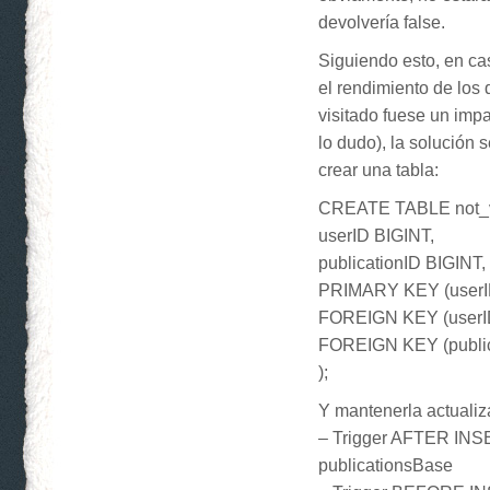
devolvería false.
Siguiendo esto, en ca
el rendimiento de los
visitado fuese un imp
lo dudo), la solución s
crear una tabla:
CREATE TABLE not_vis
userID BIGINT,
publicationID BIGINT,
PRIMARY KEY (userID,
FOREIGN KEY (userI
FOREIGN KEY (public
);
Y mantenerla actualiz
– Trigger AFTER INSE
publicationsBase