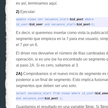
es así, terminamos aquí.
2)
Ejecutar:
update views set secuence_start=
$id_post
 where

id_user=
$id_user
 and secuence_start=
$id_post
+1;
Es decir, si queremos insertar como vista la publicaci
segmento que empieza en la 7 para ese usuario, si
el 7 por un 6.
El driver nos devuelve el número de filas cambiadas 
operación, si es uno (se ha encontrado un segmento 
al paso 2A. Si es cero, saltamos al 3.
2A)
Comprobamos si el nuevo inicio de segmento es
posterior a un final de segmento. Esto implica fusiona
segmentos que deben ser uno solo.
select secuence_start from views where id_user=
and secuence_end=
$id_post
-1;
Guardamos el resultado en una variable $tmp. Si $tmp