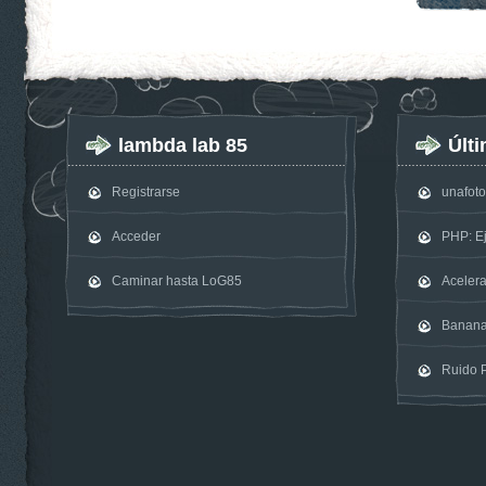
lambda lab 85
Últ
Registrarse
unafot
Acceder
PHP: E
Caminar hasta LoG85
Acelera
Banan
Ruido P