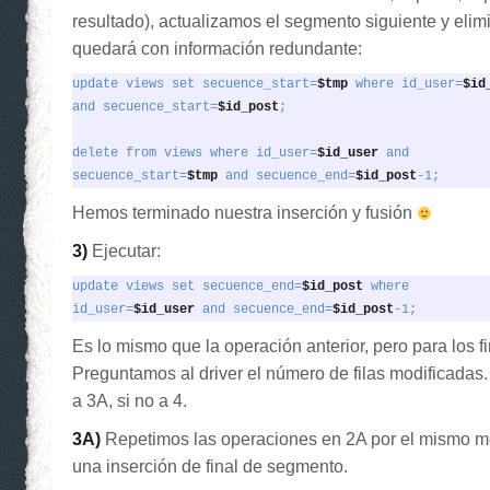
resultado), actualizamos el segmento siguiente y eli
quedará con información redundante:
update views set secuence_start=
$tmp
 where id_user=
and secuence_start=
$id_post
;
delete from views where id_user=
$id_user
 and

secuence_start=
$tmp
 and secuence_end=
$id_post
-1;
Hemos terminado nuestra inserción y fusión
3)
Ejecutar:
update views set secuence_end=
$id_post
 where

id_user=
$id_user
 and secuence_end=
$id_post
-1;
Es lo mismo que la operación anterior, pero para los 
Preguntamos al driver el número de filas modificadas
a 3A, si no a 4.
3A)
Repetimos las operaciones en 2A por el mismo m
una inserción de final de segmento.