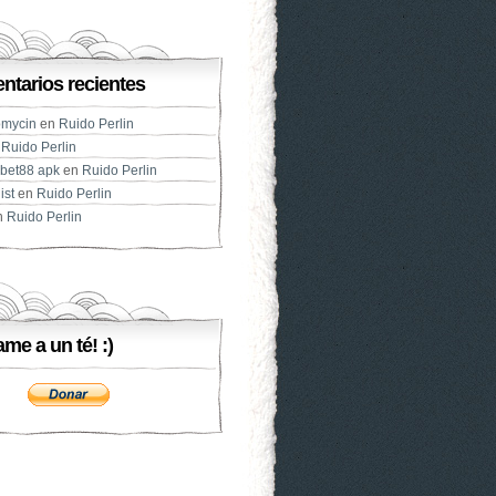
tarios recientes
omycin
en
Ruido Perlin
n
Ruido Perlin
bet88 apk
en
Ruido Perlin
ist
en
Ruido Perlin
n
Ruido Perlin
ame a un té! :)