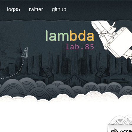
log85
twitter
github
Acce