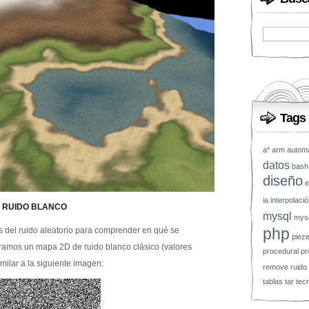
Tags
a*
arm
automá
datos
bash
diseño
e
ia
interpolació
RUIDO BLANCO
mysql
mysq
php
s del ruido aleatorio para comprender en qué se
pieze
neramos un mapa 2D de ruido blanco clásico (valores
procedural
pr
milar a la siguiente imagen:
remove
ruido
tablas
tar
tec