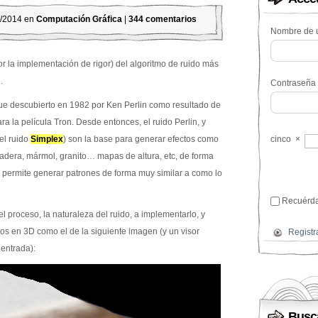
1/2014 en
Computación Gráfica
|
344 comentarios
Nombre de u
 la implementación de rigor) del algoritmo de ruido más
.
Contraseña
fue descubierto en 1982 por Ken Perlin como resultado de
ra la película Tron. Desde entonces, el ruido Perlin, y
el ruido
Simplex
) son la base para generar efectos como
cinco
×
dera, mármol, granito… mapas de altura, etc, de forma
 permite generar patrones de forma muy similar a como lo
Recuérd
l proceso, la naturaleza del ruido, a implementarlo, y
nos en 3D como el de la siguiente imagen (y un visor
Registr
 entrada):
Busc