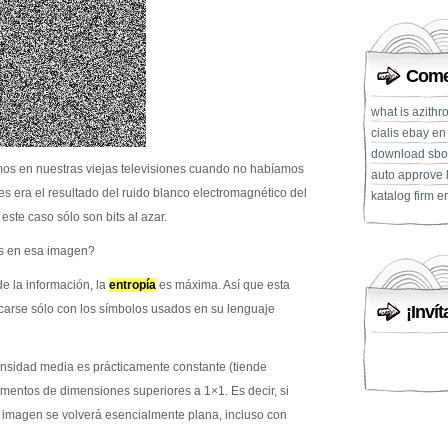
Comen
what is azithr
cialis ebay
e
download sbo
mos en nuestras viejas televisiones cuando no habíamos
auto approve l
s era el resultado del ruido blanco electromagnético del
katalog firm
e
ste caso sólo son bits al azar.
os en esa imagen?
de la información, la
entropía
es máxima. Así que esta
carse sólo con los símbolos usados en su lenguaje
¡Invít
densidad media es prácticamente constante (tiende
gmentos de dimensiones superiores a 1×1. Es decir, si
 imagen se volverá esencialmente plana, incluso con