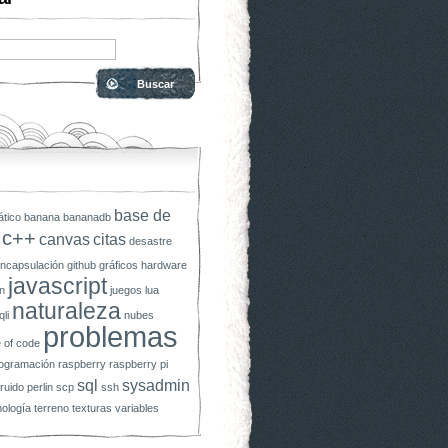
base de
tico
banana
bananadb
c++
canvas
citas
desastre
ncapsulación
github
gráficos
hardware
javascript
n
juegos
lua
naturaleza
li
nubes
problemas
 of code
ogramación
raspberry
raspberry pi
sql
sysadmin
ruido perlin
scp
ssh
nología
terreno
texturas
variables