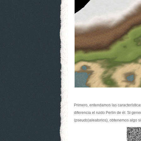
Primero, entendamos las característica
diferencia el ruido Perlin de él. Si ge
(pseudo)aleatorios), obtenemos algo si