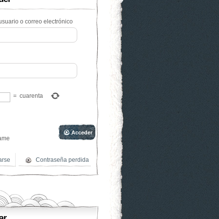
suario o correo electrónico
=
cuarenta
ame
arse
Contraseña perdida
ar