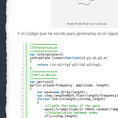
Ruido Perlin final con 7 octavas
Y el código que he escrito para generarlas es el sigui
1
//=============
2
//Interpolation
3
//=============
4
var
interpolate={}
5
interpolate.linear=
function
(x1,y1,x2,y2,x)
6
{
7
return
((x-x1)*(y2-y1)/(x2-x1))+y1;
8
}
9
//=============
10
//Perlin Noise
11
//=============
12
var
perlin={}
13
perlin.octave(frequency, amplitude, length)
14
{
15
var
wave=
new
Array(length);
16
var
step_length=Math.floor(length/frequency
17
for
(
var
i=0;i<=length;i+=step_length)
18
{
19
//Create the nodes of the wave
20
wave[i]=(amplitude/2)-(Math.random()*am
21
//Interpolation between nodes
22
if
(i>=step_length)