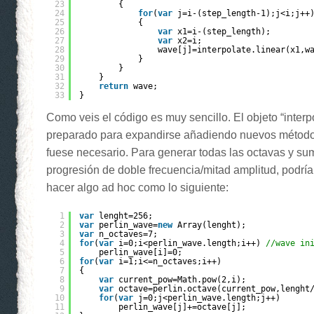
23
{
24
for
(
var
j=i-(step_length-1);j<i;j++
25
{
26
var
x1=i-(step_length);
27
var
x2=i;
28
wave[j]=interpolate.linear(x1,w
29
}
30
}
31
}
32
return
wave;
33
}
Como veis el código es muy sencillo. El objeto “interp
preparado para expandirse añadiendo nuevos métodos
fuese necesario. Para generar todas las octavas y su
progresión de doble frecuencia/mitad amplitud, podr
hacer algo ad hoc como lo siguiente:
1
var
lenght=256;
2
var
perlin_wave=
new
Array(lenght);
3
var
n_octaves=7;
4
for
(
var
i=0;i<perlin_wave.length;i++) 
//wave in
5
perlin_wave[i]=0;
6
for
(
var
i=1;i<=n_octaves;i++)
7
{
8
var
current_pow=Math.pow(2,i);
9
var
octave=perlin.octave(current_pow,lenght
10
for
(
var
j=0;j<perlin_wave.length;j++)
11
perlin_wave[j]+=octave[j];