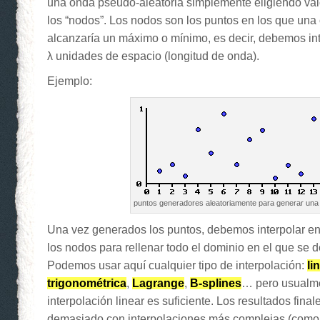
una onda pseudo-aleatoria simplemente eligiendo val
los “nodos”. Los nodos son los puntos en los que una
alcanzaría un máximo o mínimo, es decir, debemos int
λ unidades de espacio (longitud de onda).
Ejemplo:
puntos generadores aleatoriamente para generar una
Una vez generados los puntos, debemos interpolar ent
los nodos para rellenar todo el dominio en el que se d
Podemos usar aquí cualquier tipo de interpolación:
li
trigonométrica
,
Lagrange
,
B-splines
… pero usualme
interpolación linear es suficiente. Los resultados fina
demasiado con interpolaciones más complejas (como 