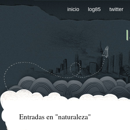
inicio
log85
twitter
Entradas en "naturaleza"