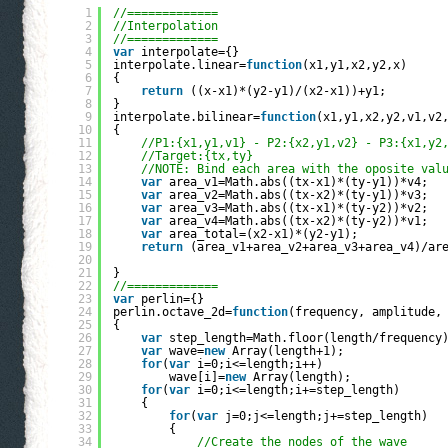
1
//=============
2
//Interpolation
3
//=============
4
var
interpolate={}
5
interpolate.linear=
function
(x1,y1,x2,y2,x)
6
{
7
return
((x-x1)*(y2-y1)/(x2-x1))+y1;
8
}
9
interpolate.bilinear=
function
(x1,y1,x2,y2,v1,v2
10
{
11
//P1:{x1,y1,v1} - P2:{x2,y1,v2} - P3:{x1,y2
12
//Target:{tx,ty}
13
//NOTE: Bind each area with the oposite val
14
var
area_v1=Math.abs((tx-x1)*(ty-y1))*v4;
15
var
area_v2=Math.abs((tx-x2)*(ty-y1))*v3;
16
var
area_v3=Math.abs((tx-x1)*(ty-y2))*v2;
17
var
area_v4=Math.abs((tx-x2)*(ty-y2))*v1;
18
var
area_total=(x2-x1)*(y2-y1);
19
return
(area_v1+area_v2+area_v3+area_v4)/ar
20
21
}
22
//=============
23
var
perlin={}
24
perlin.octave_2d=
function
(frequency, amplitude,
25
{
26
var
step_length=Math.floor(length/frequency
27
var
wave=
new
Array(length+1);
28
for
(
var
i=0;i<=length;i++)
29
wave[i]=
new
Array(length);
30
for
(
var
i=0;i<=length;i+=step_length)
31
{
32
for
(
var
j=0;j<=length;j+=step_length)
33
{
34
//Create the nodes of the wave