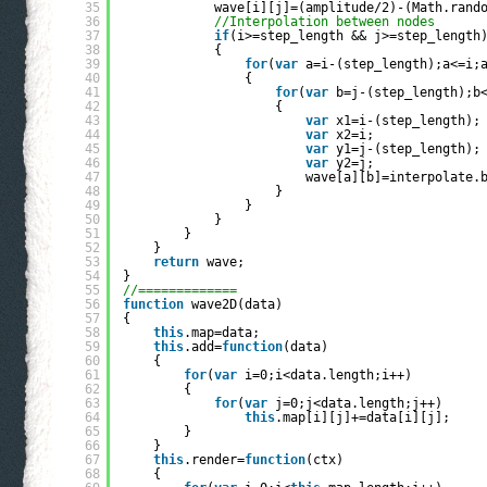
35
wave[i][j]=(amplitude/2)-(Math.rand
36
//Interpolation between nodes
37
if
(i>=step_length && j>=step_length
38
{
39
for
(
var
a=i-(step_length);a<=i;
40
{
41
for
(
var
b=j-(step_length);b
42
{
43
var
x1=i-(step_length);
44
var
x2=i;
45
var
y1=j-(step_length);
46
var
y2=j;
47
wave[a][b]=interpolate.
48
}
49
}
50
}
51
}
52
}
53
return
wave;
54
}
55
//=============
56
function
wave2D(data)
57
{
58
this
.map=data;
59
this
.add=
function
(data)
60
{
61
for
(
var
i=0;i<data.length;i++)
62
{
63
for
(
var
j=0;j<data.length;j++)
64
this
.map[i][j]+=data[i][j];
65
}
66
}
67
this
.render=
function
(ctx)
68
{