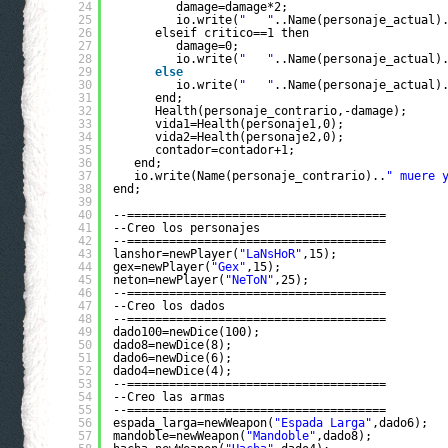
24
damage=damage*2;
25
io.write(
"   "
..Name(personaje_actual)
26
elseif critico==1 then
27
damage=0;
28
io.write(
"   "
..Name(personaje_actual)
29
else
30
io.write(
"   "
..Name(personaje_actual)
31
end;
32
Health(personaje_contrario,-damage);
33
vida1=Health(personaje1,0);
34
vida2=Health(personaje2,0);
35
contador=contador+1;
36
end;
37
io.write(Name(personaje_contrario)..
" muere 
38
end;
39
40
--=====================================
41
--Creo los personajes
42
--=====================================
43
lanshor=newPlayer(
"LaNsHoR"
,15);
44
gex=newPlayer(
"Gex"
,15);
45
neton=newPlayer(
"NeToN"
,25);
46
--=====================================
47
--Creo los dados
48
--=====================================
49
dado100=newDice(100);
50
dado8=newDice(8);
51
dado6=newDice(6);
52
dado4=newDice(4);
53
--=====================================
54
--Creo las armas
55
--=====================================
56
espada_larga=newWeapon(
"Espada Larga"
,dado6);
57
mandoble=newWeapon(
"Mandoble"
,dado8);