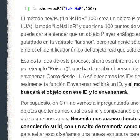
1
lanshor=newPJ(
"LaNsHoR"
,100);
El método newPJ(“LaNsHoR”,100) crea un objeto Pla
LUA) llamado “LaNsHoR” y que tiene 100 puntos de vid
puede dar a entender que un objeto Player análogo 
guardado en la variable “lanshor”, pero realmente só
entero: el identificador único del objeto real que sólo 
Esa es la idea de este proceso, ahora escribiremos 
por ejemplo “Poison()”, que ha de recibir el personaj
envenenar. Como desde LUA sólo tenemos los IDs de 
realmente la función Envenenar recibirá un ID, y
el mo
buscará el objeto con ese ID y lo envenenará
.
Por supuesto, en C++ no vamos a ir preguntando uno 
objetos que tengamos cual es su id y comparándolo pa
objeto que buscamos.
Necesitamos acceso directo a
conociendo su id, con un salto de memoria como
para evitar esto diseñamos una nueva estructura para