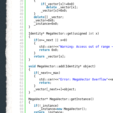
36
{
37
if
(_vector[x]!=0x0)
38
delete
_vector[x];
39
_vector[x]=0x0;
40
}
41
delete
[] _vector;
42
_vector=0x0;
43
_instance=0x0;
44
}
45
46
Identity* MegaVector::get(usigned 
int
x)
47
{
48
if
(x>=_next || x<0)
49
{
50
std::cerr<<
"Warning: Access out of range 
51
return
0x0;
52
}
53
return
_vector[x];
54
}
55
56
void
MegaVector::add(Identity* object)
57
{
58
if
(_next>=_max)
59
{
60
std::cerr<<
"Error: MegaVector Overflow"
<<
61
return
;
62
}
63
_vector[_next++]=object;
64
}
65
66
MegaVector* MegaVector::getInstance()
67
{
68
if
(!_instance)
69
_instance=
new
MegaVector();
70
return
_instance;