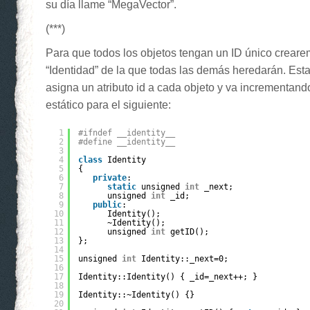
su día llame “MegaVector”.
(***)
Para que todos los objetos tengan un ID único crear
“Identidad” de la que todas las demás heredarán. Est
asigna un atributo id a cada objeto y va incrementand
estático para el siguiente:
1
#ifndef __identity__
2
#define __identity__
3
4
class
Identity
5
{
6
private
:
7
static
unsigned 
int
_next;
8
unsigned 
int
_id;
9
public
:
10
Identity();
11
~Identity();
12
unsigned 
int
getID();
13
};
14
15
unsigned 
int
Identity::_next=0;
16
17
Identity::Identity() { _id=_next++; }
18
19
Identity::~Identity() {}
20