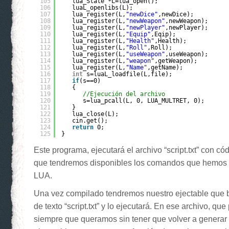
105
lua_State *L=lua_open();
106
luaL_openlibs(L);
107
lua_register(L,
"newDice"
,newDice);
108
lua_register(L,
"newWeapon"
,newWeapon);
109
lua_register(L,
"newPlayer"
,newPlayer);
110
lua_register(L,
"Equip"
,Eqip);
111
lua_register(L,
"Health"
,Health);
112
lua_register(L,
"Roll"
,Roll);
113
lua_register(L,
"useWeapon"
,useWeapon);
114
lua_register(L,
"weapon"
,getWeapon);
115
lua_register(L,
"Name"
,getName);
116
int
s=luaL_loadfile(L,file);
117
if
(s==0)
118
{
119
//Ejecución del archivo
120
s=lua_pcall(L, 0, LUA_MULTRET, 0);
121
}
122
lua_close(L);
123
cin.get();
124
return
0;
125
}
Este programa, ejecutará el archivo “script.txt” con c
que tendremos disponibles los comandos que hemos 
LUA.
Una vez compilado tendremos nuestro ejectable que 
de texto “script.txt” y lo ejecutará. En ese archivo, q
siempre que queramos sin tener que volver a generar 