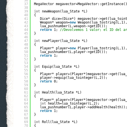
36
37
MegaVector megavector=MegaVector::getInstance(
38
39
int
newWeapon(lua_State *L)
40
{
41
Dice* dice=(Dice*) megavector->get(lua_toin
42
Weapon* weapon=
new
Weapon(lua_tostring(L,1)
43
lua_pushnumber(L,weapon->getID());
44
return
1; 
//Devolvemos 1 valor; el ID del a
45
}
46
47
int
newPlayer(lua_State *L)
48
{
49
Player* player=
new
Player(lua_tostring(L,1)
50
lua_pushnumber(L,player->getID());
51
return
1;
52
}
53
54
int
Equip(lua_State *L)
55
{
56
Player* player=(Player*)megavector->get(lua
57
player->equip(lua_tointeger(L,2));
58
return
0;
59
}
60
61
int
Health(lua_State *L)
62
{
63
Player* player=(Player*)megavector->get(lua
64
int
health=lua_tointeger(L,2);
65
lua_pushnumber(L,player->addHealth(health))
66
return
1;
67
}
68
69
int
Roll(lua_State *L)
70
{