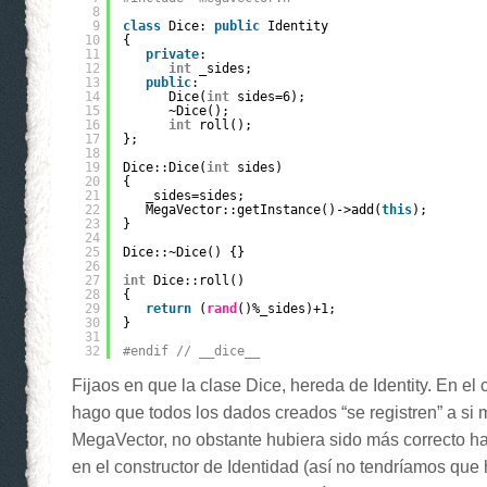
8
9
class
Dice: 
public
Identity
10
{
11
private
:
12
int
_sides;
13
public
:
14
Dice(
int
sides=6);
15
~Dice();
16
int
roll();
17
};
18
19
Dice::Dice(
int
sides)
20
{
21
_sides=sides;
22
MegaVector::getInstance()->add(
this
);
23
}
24
25
Dice::~Dice() {}
26
27
int
Dice::roll()
28
{
29
return
(
rand
()%_sides)+1;
30
}
31
32
#endif // __dice__
Fijaos en que la clase Dice, hereda de Identity. En el 
hago que todos los dados creados “se registren” a si
MegaVector, no obstante hubiera sido más correcto h
en el constructor de Identidad (así no tendríamos que 