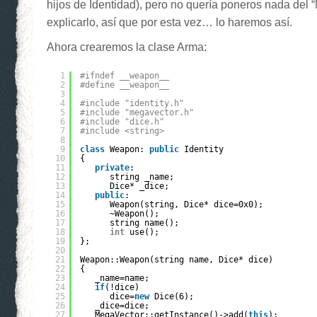
hijos de Identidad), pero no quería poneros nada del
explicarlo, así que por esta vez… lo haremos así.
Ahora crearemos la clase Arma:
1
#ifndef __weapon__
2
#define __weapon__
3
4
#include "identity.h"
5
#include "megavector.h"
6
#include "dice.h"
7
#include <string>
8
9
class
Weapon: 
public
Identity
10
{
11
private
:
12
string _name;
13
Dice* _dice;
14
public
:
15
Weapon(string, Dice* dice=0x0);
16
~Weapon();
17
string name();
18
int
use();
19
};
20
21
Weapon::Weapon(string name, Dice* dice)
22
{
23
_name=name;
24
if
(!dice)
25
dice=
new
Dice(6);
26
_dice=dice;
27
MegaVector::getInstance()->add(
this
);