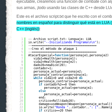
ejecutable, crearemos una función de combate con a
sus armas, ¡todo usando las clases de C++ desde LU
Este es el archivo script.txt que he escrito con el com
nombres en español para distinguir qué está en LUA 
C++ (inglés))
:
1
-- Archivo script.txt: Lenguaje: LUA
2
io.write(
"--Inicializando Programa\n\n"
);
3
--=====================================
4
--Creo el método de ataque 1
5
--=====================================
6
AtacarEspecial=
function
(personaje1,personaje2)
7
vida1=Health(personaje1);
8
vida2=Health(personaje2);
9
dado20=newDice(20);
10
contador=1;
11
personaje_actual=personaje2;
12
personaje_contrario=personaje1;
13
while
vida1>0 and vida2>0 
do
14
personaje_contrario=personaje_actual;
15
if
contador%2==0 then
16
personaje_actual=personaje2;
17
else
18
personaje_actual=personaje1;
19
end;
20
critico=Roll(dado20);
21
damage=useWeapon(Weapon(personaje_actual)
22
io.write(
"Ronda "
..contador..
": ["
..Name(
23
if
critico==20 then