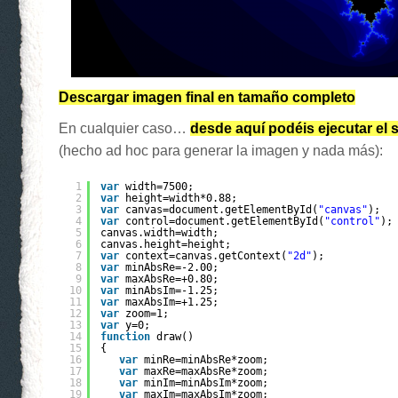
Descargar imagen final en tamaño completo
En cualquier caso…
desde aquí podéis ejecutar el s
(hecho ad hoc para generar la imagen y nada más):
1
var
width=7500;
2
var
height=width*0.88;
3
var
canvas=document.getElementById(
"canvas"
);
4
var
control=document.getElementById(
"control"
);
5
canvas.width=width;
6
canvas.height=height;
7
var
context=canvas.getContext(
"2d"
);
8
var
minAbsRe=-2.00;
9
var
maxAbsRe=+0.80;
10
var
minAbsIm=-1.25;
11
var
maxAbsIm=+1.25;
12
var
zoom=1;
13
var
y=0;
14
function
draw()
15
{
16
var
minRe=minAbsRe*zoom;
17
var
maxRe=maxAbsRe*zoom;
18
var
minIm=minAbsIm*zoom;
19
var
maxIm=maxAbsIm*zoom;