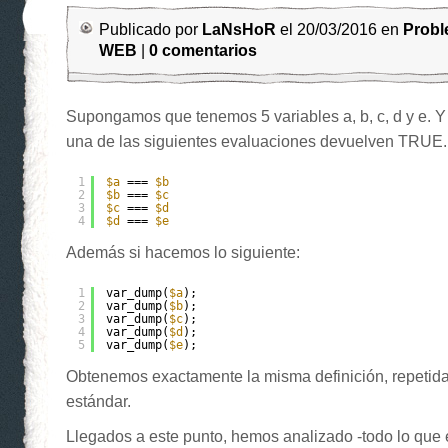
Publicado por
LaNsHoR
el 20/03/2016 en
Prob
WEB
|
0 comentarios
Supongamos que tenemos 5 variables a, b, c, d y e. Y
una de las siguientes evaluaciones devuelven TRUE.
1
$a
=== 
$b
2
$b
=== 
$c
3
$c
=== 
$d
4
$d
=== 
$e
Además si hacemos lo siguiente:
1
var_dump(
$a
);
2
var_dump(
$b
);
3
var_dump(
$c
);
4
var_dump(
$d
);
5
var_dump(
$e
);
Obtenemos exactamente la misma definición, repetida 
estándar.
Llegados a este punto, hemos analizado -todo lo que 