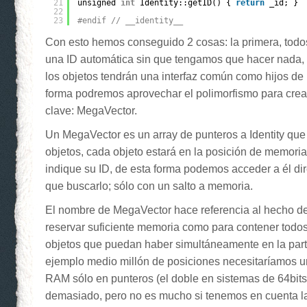
21
unsigned 
int
Identity::getID() { 
return
_id; }
22
23
#endif // __identity__
Con esto hemos conseguido 2 cosas: la primera, todos
una ID automática sin que tengamos que hacer nada, 
los objetos tendrán una interfaz común como hijos de I
forma podremos aprovechar el polimorfismo para crear
clave: MegaVector.
Un MegaVector es un array de punteros a Identity que
objetos, cada objeto estará en la posición de memoria
indique su ID, de esta forma podemos acceder a él di
que buscarlo; sólo con un salto a memoria.
El nombre de MegaVector hace referencia al hecho d
reservar suficiente memoria como para contener todos
objetos que puedan haber simultáneamente en la part
ejemplo medio millón de posiciones necesitaríamos 
RAM sólo en punteros (el doble en sistemas de 64bit
demasiado, pero no es mucho si tenemos en cuenta l