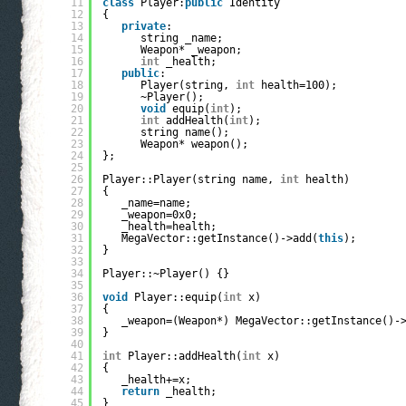
11
class
Player:
public
Identity
12
{
13
private
:
14
string _name;
15
Weapon* _weapon;
16
int
_health;
17
public
:
18
Player(string, 
int
health=100);
19
~Player();
20
void
equip(
int
);
21
int
addHealth(
int
);
22
string name();
23
Weapon* weapon();
24
};
25
26
Player::Player(string name, 
int
health)
27
{
28
_name=name;
29
_weapon=0x0;
30
_health=health;
31
MegaVector::getInstance()->add(
this
);
32
}
33
34
Player::~Player() {}
35
36
void
Player::equip(
int
x)
37
{
38
_weapon=(Weapon*) MegaVector::getInstance()-
39
}
40
41
int
Player::addHealth(
int
x)
42
{
43
_health+=x;
44
return
_health;
45
}