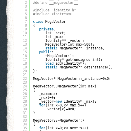
2
#define __megavector__
3
4
#include "identity.h"
5
#include <iostream>
6
7
class
MegaVector
8
{
9
private
:
10
int
_next;
11
int
_max;
12
Identity** _vector;
13
MegaVector(
int
max=500);
14
static
MegaVector* _instance;
15
public
:
16
~MegaVector();
17
Identity* get(unsigned 
int
);
18
void
add(Identity*);
19
static
MegaVector* getInstance();
20
};
21
22
MegaVector* MegaVector::_instance=0x0;
23
24
MegaVector::MegaVector(
int
max)
25
{
26
_max=max;
27
_next=0;
28
_vector=
new
Identity*[_max];
29
for
(
int
x=0;x<_max;x++)
30
_vector[x]=0x0;
31
}
32
33
MegaVector::~MegaVector()
34
{
35
for
(
int
x=0;x<_next;x++)