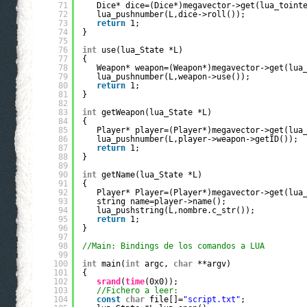
71
Dice* dice=(Dice*)megavector->get(lua_toint
72
lua_pushnumber(L,dice->roll());
73
return
1;
74
}
75
76
int
use(lua_State *L)
77
{
78
Weapon* weapon=(Weapon*)megavector->get(lua
79
lua_pushnumber(L,weapon->use());
80
return
1;
81
}
82
83
int
getWeapon(lua_State *L)
84
{
85
Player* player=(Player*)megavector->get(lua
86
lua_pushnumber(L,player->weapon->getID());
87
return
1;
88
}
89
90
int
getName(lua_State *L)
91
{
92
Player* Player=(Player*)megavector->get(lua
93
string name=player->name();
94
lua_pushstring(L,nombre.c_str());
95
return
1;
96
}
97
98
//Main: Bindings de los comandos a LUA
99
100
int
main(
int
argc, 
char
**argv)
101
{
102
srand
(
time
(0x0));
103
//Fichero a leer:
104
const
char
file[]=
"script.txt"
;