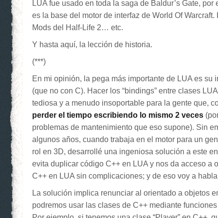
LUA fue usado en toda la saga de Baldur’s Gate, por 
es la base del motor de interfaz de World Of Warcraft.
Mods del Half-Life 2… etc.
Y hasta aquí, la lección de historia.
(***)
En mi opinión, la pega más importante de LUA es su 
(que no con C). Hacer los “bindings” entre clases LU
tediosa y a menudo insoportable para la gente que, c
perder el tiempo escribiendo lo mismo 2 veces
(por
problemas de mantenimiento que eso supone). Sin e
algunos años, cuando trabaja en el motor para un ge
rol en 3D, desarrollé una ingeniosa solución a este 
evita duplicar código C++ en LUA y nos da acceso a o
C++ en LUA sin complicaciones; y de eso voy a habla
La solución implica renunciar al orientado a objetos 
podremos usar las clases de C++ mediante funciones 
Por ejemplo, si tenemos una clase “Player” en C++, q