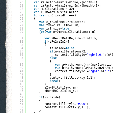
20
var
reFactor=(maxRe-minRe)/(width-1);
21
var
imFactor=(maxIm-minIm)/(height-1);
22
var
maxIterations = 30;
23
var
c_im=maxIm-y*imFactor;
24
for
(
var
x=0;x<width;++x)
25
{
26
var
c_re=minRe+x*reFactor;
27
var
zRe=c_re, zIm=c_im;
28
var
isInside=
true
;
29
for
(
var
n=0;n<maxIterations;++n)
30
{
31
var
zRe2=zRe*zRe,zIm2=zIm*zIm;
32
if
(zRe2+zIm2>4)
33
{
34
isInside=
false
;
35
if
(n<maxIterations/2)
36
context.fillStyle=
"rgb(0,0,"
+(n*
37
else
38
{
39
var
a=Math.round((n-(maxIteratio
40
var
b=Math.round(a*Math.pow(n/ma
41
context.fillStyle =
"rgb("
+b+
","
+
42
}
43
context.fillRect(x,y,1,1);
44
break
;
45
}
46
zIm=2*zRe*zIm+c_im;
47
zRe=zRe2-zIm2+c_re;
48
}
49
if
(isInside)
50
{
51
context.fillStyle=
"#000"
;
52
context.fillRect(x,y,1,1);
53
}