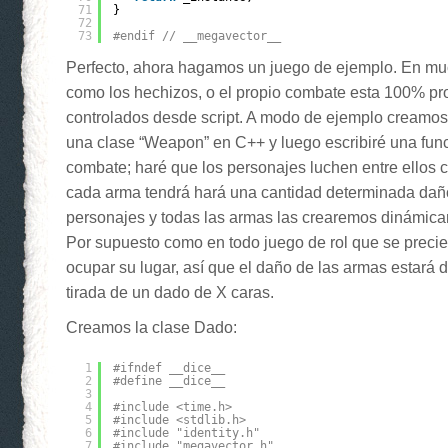
71
}
72
73
#endif // __megavector__
Perfecto, ahora hagamos un juego de ejemplo. En m
como los hechizos, o el propio combate esta 100% p
controlados desde script. A modo de ejemplo creamos 
una clase “Weapon” en C++ y luego escribiré una fun
combate; haré que los personajes luchen entre ellos c
cada arma tendrá hará una cantidad determinada daño
personajes y todas las armas las crearemos dinámi
Por supuesto como en todo juego de rol que se precie,
ocupar su lugar, así que el daño de las armas estará d
tirada de un dado de X caras.
Creamos la clase Dado:
1
#ifndef __dice__
2
#define __dice__
3
4
#include <time.h>
5
#include <stdlib.h>
6
#include "identity.h"
7
#include "megavector.h"