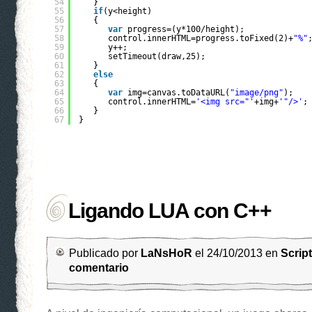
54
}
55
if
(y<height)
56
{
57
var
progress=(y*100/height);
58
control.innerHTML=progress.toFixed(2)+
"%"
59
y++;
60
setTimeout(draw,25);
61
}
62
else
63
{
64
var
img=canvas.toDataURL(
"image/png"
);
65
control.innerHTML=
'<img src="'
+img+
'"/>'
;
66
}
67
}
Ligando LUA con C++
Publicado por
LaNsHoR
el 24/10/2013 en
Scrip
comentario