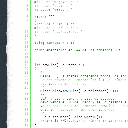
2
#include "megavector.h"
3
#include "player.h"
4
#include "weapon.h"
5
6
extern
"C"
7
{
8
#include "lua/lua.h"
9
#include "lua/lualib.h"
10
#include "lua/lauxlib.h"
11
}
12
13
using
namespace
std;
14
15
//Implementación en C++ de los comandos LUA
16
17
18
19
int
newDice(lua_State *L)
20
{
21
/*
22
Desde L (lua_state) obtenemos todos los arg
23
le han pasado al comando (aquí 1, el número
24
los valores de retorno.
25
*/
26
Dice* dice=
new
Dice(lua_tointeger(L,1));
27
/*
28
LUA funciona como una pila de estados,
29
devolvemos el ID del dado y se lo pasamos a
30
valor resultante del comando 'newDice'. En 
31
devolver cualquier número de valores.
32
*/
33
lua_pushnumber(L,dice->getID());
34
return
1; 
//Devuelve el número de valores d
35
}