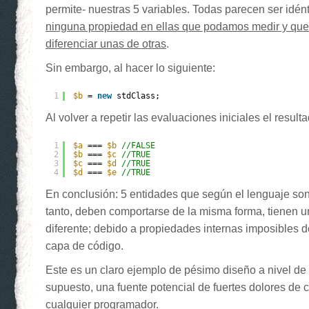
permite- nuestras 5 variables. Todas parecen ser idén
ninguna propiedad en ellas que podamos medir y que
diferenciar unas de otras
.
Sin embargo, al hacer lo siguiente:
1
$b
= 
new
stdClass;
Al volver a repetir las evaluaciones iniciales el resulta
1
$a
=== 
$b
//FALSE
2
$b
=== 
$c
//TRUE
3
$c
=== 
$d
//TRUE
4
$d
=== 
$e
//TRUE
En conclusión: 5 entidades que según el lenguaje son 
tanto, deben comportarse de la misma forma, tienen 
diferente; debido a propiedades internas imposibles de
capa de código.
Este es un claro ejemplo de pésimo diseño a nivel de 
supuesto, una fuente potencial de fuertes dolores de
cualquier programador.