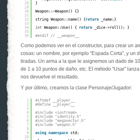
28
}
29
30
Weapon::~Weapon() {}
31
32
string Weapon::name() {
return
_name;}
33
34
int
Weapon::Use() { 
return
_dice->roll(); }
35
36
#endif // __weapon__
Como podemos ver en el constructor, para crear un a
cosas: un nombre, por ejemplo “Espada Corta”, y un d
tiradas. Un arma a la que le asignemos un dado de 1
de 1 a 10 puntos de daño, etc. El método “Usar” lanza
nos devuelve el resultado.
Y por último, creamos la clase Personaje/Jugador:
1
#ifndef __player__
2
#define __player__
3
4
#include <iostream>
5
#include "identity.h"
6
#include "megavector.h"
7
#include "weapon.h"
8
9
using
namespace
std;
10