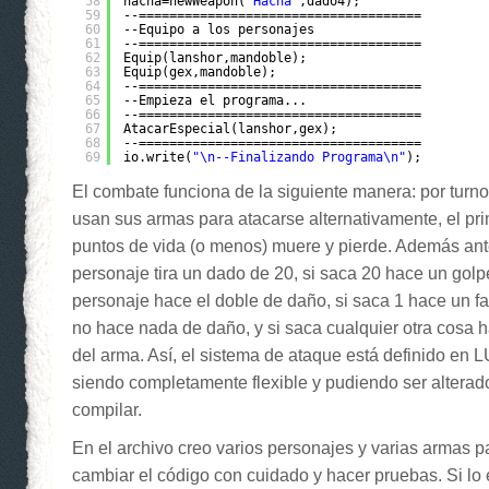
58
hacha=newWeapon(
"Hacha"
,dado4);
59
--=====================================
60
--Equipo a los personajes
61
--=====================================
62
Equip(lanshor,mandoble);
63
Equip(gex,mandoble);
64
--=====================================
65
--Empieza el programa...
66
--=====================================
67
AtacarEspecial(lanshor,gex);
68
--=====================================
69
io.write(
"\n--Finalizando Programa\n"
);
El combate funciona de la siguiente manera: por turno
usan sus armas para atacarse alternativamente, el pri
puntos de vida (o menos) muere y pierde. Además ant
personaje tira un dado de 20, si saca 20 hace un golpe 
personaje hace el doble de daño, si saca 1 hace un fall
no hace nada de daño, y si saca cualquier otra cosa 
del arma. Así, el sistema de ataque está definido en 
siendo completamente flexible y pudiendo ser alterado
compilar.
En el archivo creo varios personajes y varias armas 
cambiar el código con cuidado y hacer pruebas. Si lo 