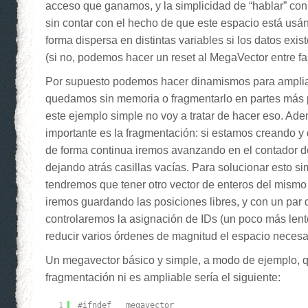
acceso que ganamos, y la simplicidad de “hablar” c
sin contar con el hecho de que este espacio está us
forma dispersa en distintas variables si los datos ex
(si no, podemos hacer un reset al MegaVector entre fa
Por supuesto podemos hacer dinamismos para ampliar 
quedamos sin memoria o fragmentarlo en partes más
este ejemplo simple no voy a tratar de hacer eso. Ade
importante es la fragmentación: si estamos creando y
de forma continua iremos avanzando en el contador 
dejando atrás casillas vacías. Para solucionar esto s
tendremos que tener otro vector de enteros del mism
iremos guardando las posiciones libres, y con un par
controlaremos la asignación de IDs (un poco más le
reducir varios órdenes de magnitud el espacio necesar
Un megavector básico y simple, a modo de ejemplo, q
fragmentación ni es ampliable sería el siguiente:
1
#ifndef __megavector__