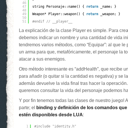
46
47
string Personaje::name() { 
return
_name; }
48
49
Weapon* Player::weapon() { 
return
_weapon; }
50
51
#endif // __player__
La explicación de la clase Player es simple. Para cre
debemos indicar un nombre y una cantidad de vida in
tendremos varios métodos, como “Equipar”: al que le
un arma para que, metafóricamente, el personaje la t
atacar a sus enemigos.
Otro método interesante es “addHealth”, que recibe u
para añadir (o quitar si la cantidad es negativa) y se l
además devuelve la vida final tras hacer la operación.
queremos consultar la vida del personaje podemos ha
Y por fin tenemos todas las clases de nuestro juego! A
parte; el
binding y definición de los comandos qu
estén disponibles desde LUA
:
1
#include "identity.h"