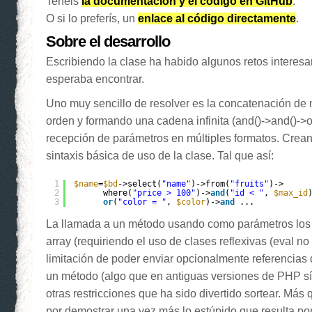
Tenéis
la documentación y el código en GitHub
.
O si lo preferís, un
enlace al código directamente
.
Sobre el desarrollo
Escribiendo la clase ha habido algunos retos interes
esperaba encontrar.
Uno muy sencillo de resolver es la concatenación de 
orden y formando una cadena infinita (and()->and()->o
recepción de parámetros en múltiples formatos. Crean
sintaxis básica de uso de la clase. Tal que así:
1
$name
=
$bd
->select(
"name"
)->from(
"fruits"
)->
2
where(
"price > 100"
)->
and
(
"id < "
, 
$max_id
3
or
(
"color = "
, 
$color
)->
and
...
La llamada a un método usando como parámetros los
array (requiriendo el uso de clases reflexivas (eval no 
limitación de poder enviar opcionalmente referencias 
un método (algo que en antiguas versiones de PHP sí
otras restricciones que ha sido divertido sortear. Más
por demostrar una vez más lo estúpido que resulta pon