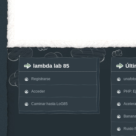
lambda lab 85
Últ
Registrarse
unafot
Acceder
PHP: E
Caminar hasta LoG85
Acelera
Banan
Ruido P