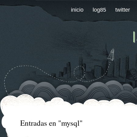
inicio
log85
twitter
Entradas en "mysql"