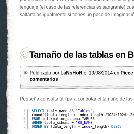
lenguaje (el caso de las referencias es sangrante) c
saltártelas igualmente si tienes un poco de imaginac
Tamaño de las tablas en
Publicado por
LaNsHoR
el 19/08/2014 en
Piece
comentarios
Pequeña consulta útil para controlar el tamaño de la
1
SELECT
table_name 
AS
"Tables"
, 
2
round(((data_length + index_length)/1024/1024),2
3
FROM
information_schema.TABLES 
4
WHERE
table_schema = 
"BD_NAME"
5
ORDER
BY
(data_length + index_length) 
DESC
;