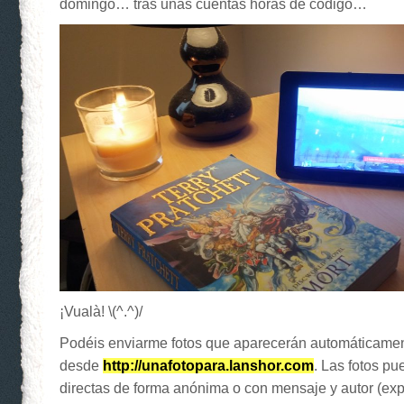
domingo… tras unas cuentas horas de código…
¡Vualà! \(^.^)/
Podéis enviarme fotos que aparecerán automáticament
desde
http://unafotopara.lanshor.com
. Las fotos p
directas de forma anónima o con mensaje y autor (exp