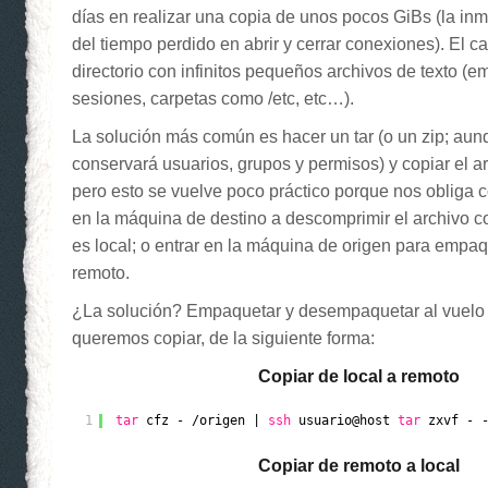
días en realizar una copia de unos pocos GiBs (la in
del tiempo perdido en abrir y cerrar conexiones). El ca
directorio con infinitos pequeños archivos de texto (e
sesiones, carpetas como /etc, etc…).
La solución más común es hacer un tar (o un zip; aun
conservará usuarios, grupos y permisos) y copiar el 
pero esto se vuelve poco práctico porque nos obliga 
en la máquina de destino a descomprimir el archivo co
es local; o entrar en la máquina de origen para empaqu
remoto.
¿La solución? Empaquetar y desempaquetar al vuelo 
queremos copiar, de la siguiente forma:
Copiar de local a remoto
1
tar
cfz - 
/origen
| 
ssh
usuario@host 
tar
zxvf - 
Copiar de remoto a local