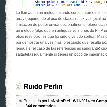
2
where(
"price > 100"
)->
and
(
"id < "
, 
$max_id
3
or
(
"color = "
, 
$color
)->
and
...
La llamada a un método usando como parámetros los
array (requiriendo el uso de clases reflexivas (eval no 
limitación de poder enviar opcionalmente referencias 
un método (algo que en antiguas versiones de PHP sí
otras restricciones que ha sido divertido sortear. Más
por demostrar una vez más lo estúpido que resulta pon
lenguaje (el caso de las referencias es sangrante) c
saltártelas igualmente si tienes un poco de imaginac
Ruido Perlin
Publicado por
LaNsHoR
el 16/11/2014 en
Compu
|
344 comentarios