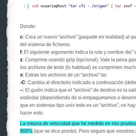
1
ssh
usuario@host 
"tar cfz - /origen"
| 
tar
zxvf 
Donde:
c
: Crea un nuevo “archivo” (paquete en realidad) al 
del sistema de ficheros.
f
: El siguiente argumento indica la ruta y nombre del “
z
: Comprime usando gzip (opcional). Vale la pena gas
los archivos de texto (lo habitual) se comprimen much
x
: Extrae los archivos de un “archivo” tar.
-C
: Cambia al directorio indicado a continuación (debe 
–
: El guión indica que el “archivo” de destino es la sal
estándar (dependiendo de si empaquetamos o dese
que en sistemas tipo unix todo es un “archivo”, no ha
hacer esto.
La mejora de velocidad que he medido en mis pruebas
800%
(que se dice pronto). Pero seguro que vosotros