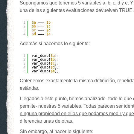
Supongamos que tenemos 5 variables a, b, c, d y e. Y
una de las siguientes evaluaciones devuelven TRUE.
1
$a
=== 
$b
2
$b
=== 
$c
3
$c
=== 
$d
4
$d
=== 
$e
Además si hacemos lo siguiente:
1
var_dump(
$a
);
2
var_dump(
$b
);
3
var_dump(
$c
);
4
var_dump(
$d
);
5
var_dump(
$e
);
Obtenemos exactamente la misma definición, repetida 
estándar.
Llegados a este punto, hemos analizado -todo lo que 
permite- nuestras 5 variables. Todas parecen ser idén
ninguna propiedad en ellas que podamos medir y que
diferenciar unas de otras
.
Sin embargo, al hacer lo siguiente: