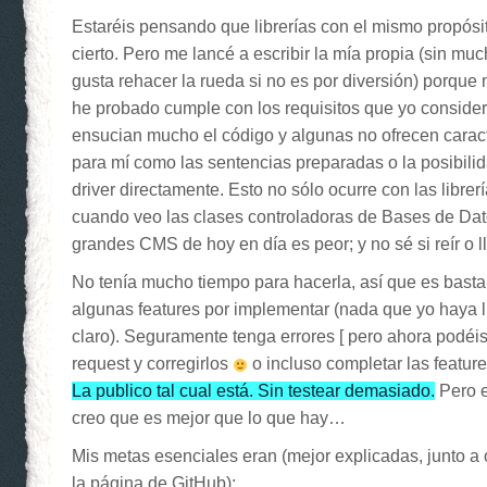
Estaréis pensando que librerías con el mismo propósi
cierto. Pero me lancé a escribir la mía propia (sin m
gusta rehacer la rueda si no es por diversión) porque
he probado cumple con los requisitos que yo conside
ensucian mucho el código y algunas no ofrecen caract
para mí como las sentencias preparadas o la posibili
driver directamente. Esto no sólo ocurre con las librer
cuando veo las clases controladoras de Bases de Dat
grandes CMS de hoy en día es peor; y no sé si reír o ll
No tenía mucho tiempo para hacerla, así que es bastan
algunas features por implementar (nada que yo haya l
claro). Seguramente tenga errores [ pero ahora podé
request y corregirlos
o incluso completar las featur
La publico tal cual está. Sin testear demasiado.
Pero e
creo que es mejor que lo que hay…
Mis metas esenciales eran (mejor explicadas, junto a o
la página de GitHub):