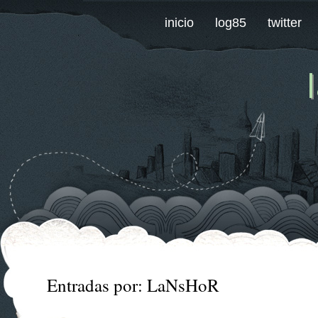
inicio
log85
twitter
Entradas por: LaNsHoR