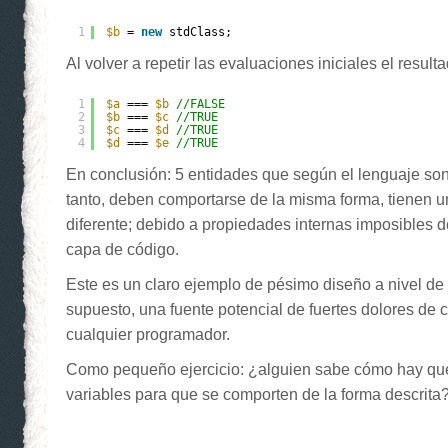
1
$b
= 
new
stdClass;
Al volver a repetir las evaluaciones iniciales el resulta
1
$a
=== 
$b
//FALSE
2
$b
=== 
$c
//TRUE
3
$c
=== 
$d
//TRUE
4
$d
=== 
$e
//TRUE
En conclusión: 5 entidades que según el lenguaje son 
tanto, deben comportarse de la misma forma, tienen 
diferente; debido a propiedades internas imposibles de
capa de código.
Este es un claro ejemplo de pésimo diseño a nivel de 
supuesto, una fuente potencial de fuertes dolores de
cualquier programador.
Como pequeño ejercicio: ¿alguien sabe cómo hay que i
variables para que se comporten de la forma descrita