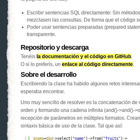
Escribir sentencias SQL directamente: Sin métodos
mezclasen las consultas. De forma que el código s
Poder usar sentencias preparadas (prepared state
transparente.
Repositorio y descarga
Tenéis
la documentación y el código en GitHub
.
O si lo preferís, un
enlace al código directamente
.
Sobre el desarrollo
Escribiendo la clase ha habido algunos retos interes
esperaba encontrar.
Uno muy sencillo de resolver es la concatenación de 
orden y formando una cadena infinita (and()->and()->o
recepción de parámetros en múltiples formatos. Crean
sintaxis básica de uso de la clase. Tal que así:
1
$name
=
$bd
->select(
"name"
)->from(
"fruits"
)->