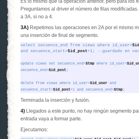
Es lo mismo que la operación anterior, pero para los 
Preguntamos al driver el número de filas modificadas
a 3A, si no a 4.
3A)
Repetimos las operaciones en 2A por el mismo m
una inserción de final de segmento.
select secuence_end from views where id_user=
and secuence_start=
$id_post
+1; --guardado en va
update views set secuence_end=
$tmp
 where id_user=
$id_u
secuence_end=
$id_post
;
delete from views where id_user=
$id_user
 and

secuence_start=
$id_post
+1 and secuence_end=
$tmp
;
Terminada la inserción y fusión.
4)
Llegados a este punto, no hay ningún segmento par
entrada vaya a formar parte.
Ejecutamos: