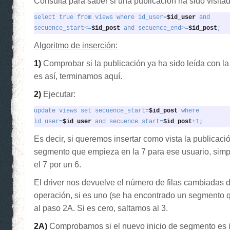
Consulta para saber si una publicación ha sido visitad
select true from views where id_user=
$id_user
 and

secuence_start<=
$id_post
 and secuence_end>=
$id_post
;
Algoritmo de inserción:
1)
Comprobar si la publicación ya ha sido leída con la 
es así, terminamos aquí.
2)
Ejecutar:
update views set secuence_start=
$id_post
 where

id_user=
$id_user
 and secuence_start=
$id_post
+1;
Es decir, si queremos insertar como vista la publicaci
segmento que empieza en la 7 para ese usuario, si
el 7 por un 6.
El driver nos devuelve el número de filas cambiadas 
operación, si es uno (se ha encontrado un segmento 
al paso 2A. Si es cero, saltamos al 3.
2A)
Comprobamos si el nuevo inicio de segmento es