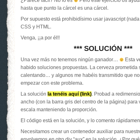
¿Parece fácil? No lo es
Pero este ejercicio os ayud
hasta que punto la cárcel es una cárcel.
Por supuesto está prohibidísimo usar javascript (nad
CSS y HTML.
Venga, ¡¡a por él!!
*** SOLUCIÓN ***
Una vez más no tenemos ningún ganador…
Esta ve
habido soluciones propuestas. La cerveza prometida 
calentando… y algunos me habéis transmitido que no
empezar con este problema.
La solución
la tenéis aquí (link)
. Probad a redimensio
ancho (con la barra gris del centro de la página) para 
escala manteniendo la proporción.
El código está en la solución, y lo comento rápidamen
Necesitamos crear un contenedor auxiliar para nuestro
envolvemos en otro div “aux” en la solución. ¿Por qu