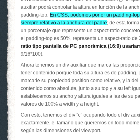
auxiliar podrá controlar la altura en función de la anc
padding-top.
En CSS, podemos poner un padding-top 
siempre relativo a la anchura del padre
; de esta form
un porcentaje que represente un aspect-ratio concret
el padding-top es 50%, representa un aspect-ratio de 
ratio tipo pantalla de PC panorámica (16:9) usarí
9/16*100).
Ahora tenemos un div auxiliar que marca las proporc
tener contenido porque toda su altura es de padding. 
marcarle su propiedad position como relative, y la del 
contenido como absolute, junto a su top y a su left ig
establecemos su ancho y altura iguales a las de su pa
valores de 100% a width y a height.
Con esto, tenemos el div “c” ocupando todo el div auxil
exactamente, el tamaño que queremos en todo mome
según las dimensiones del viewport.