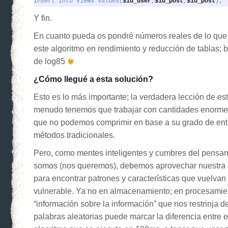
insert into views values(
$id_user
,
$id_post
,
$id_post
);
Y fin.
En cuanto pueda os pondré números reales de lo qu
este algoritmo en rendimiento y reducción de tablas;
de log85
¿Cómo llegué a esta solución?
Esto es lo más importante; la verdadera lección de es
menudo tenemos que trabajar con cantidades enorme
que no podemos comprimir en base a su grado de en
métodos tradicionales.
Pero, como mentes inteligentes y cumbres del pensam
somos (nos queremos), debemos aprovechar nuestra
para encontrar patrones y características que vuelvan
vulnerable. Ya no en almacenamiento; en procesamie
“información sobre la información” que nos restrinja 
palabras aleatorias puede marcar la diferencia entre 