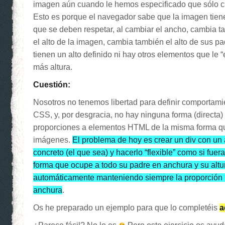
imagen aún cuando le hemos especificado que sólo c
Esto es porque el navegador sabe que la imagen tien
que se deben respetar, al cambiar el ancho, cambia ta
el alto de la imagen, cambia también el alto de sus p
tienen un alto definido ni hay otros elementos que le 
más altura.
Cuestión:
Nosotros no tenemos libertad para definir comportam
CSS, y, por desgracia, no hay ninguna forma (directa) 
proporciones a elementos HTML de la misma forma que
imágenes.
El problema de hoy es crear un div con un 
concreto (el que sea) y hacerlo “flexible” como si fue
forma que ocupe a todo su padre en anchura y su altu
automáticamente manteniendo siempre la proporción 
anchura
.
Os he preparado un ejemplo para que lo completéis
a