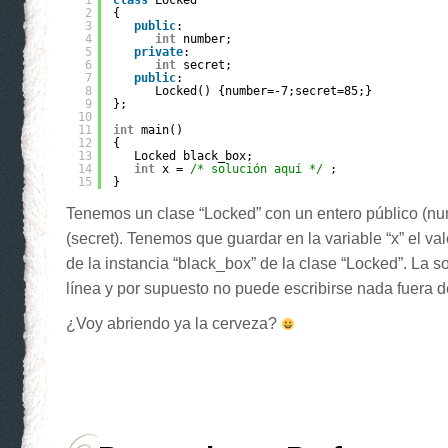
1
class
Locked
2
{
3
public
:
4
int
number;
5
private
:
6
int
secret;
7
public
:
8
Locked() {number=-7;secret=85;}
9
};
10
11
int
main()
12
{
13
Locked black_box;
14
int
x = 
/* solución aquí */
;
15
}
Tenemos un clase “Locked” con un entero público (num
(secret). Tenemos que guardar en la variable “x” el val
de la instancia “black_box” de la clase “Locked”. La 
línea y por supuesto no puede escribirse nada fuera d
¿Voy abriendo ya la cerveza?