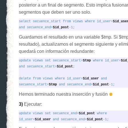
posterior a un final de segmento. Esto implica fusiona
segmentos que deben ser uno solo.
select secuence_start from views where id_user=
and secuence_end=
$id_post
-1;
Guardamos el resultado en una variable $tmp. Si $tmp
resultado), actualizamos el segmento siguiente y eli
quedará con información redundante:
update views set secuence_start=
$tmp
 where id_user=
and secuence_start=
$id_post
;
delete from views where id_user=
$id_user
 and

secuence_start=
$tmp
 and secuence_end=
$id_post
-1;
Hemos terminado nuestra inserción y fusión
3)
Ejecutar:
update views set secuence_end=
$id_post
 where

id_user=
$id_user
 and secuence_end=
$id_post
-1;