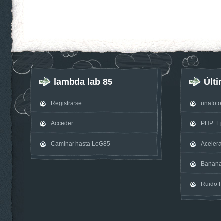
lambda lab 85
Últ
Registrarse
unafot
Acceder
PHP: E
Caminar hasta LoG85
Acelera
Banan
Ruido P